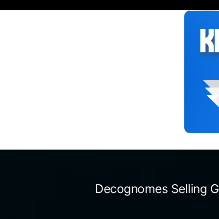
Siirry
sisältöön
Decognomes Selling G